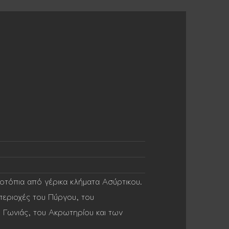
λοτόπια από γέρικα κλήματα Ασύρτικου.
περιοχές του Πύργου, του
 Γωνιάς, του Ακρωτηρίου και των