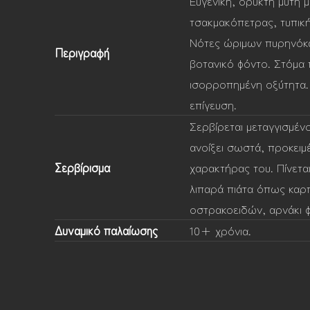
Ευγενική, ορυκτή μύτη 
τσακμακόπετρας, τυπική
Νότες ώριμων πυρηνόκ
Περιγραφή
βοτανικό φόντο. Στόμα 
ισορροπημένη οξύτητα.
επίγευση.
Σερβίρεται μεταγγισμένο
ανοίξει σωστά, προκειμ
Σερβίρισμα
χαρακτήρας του. Πίνετα
λιπαρά πιάτα όπως καρ
οστρακοειδών, αρνάκι φ
Δυναμικό παλαίωσης
10+ χρόνια.